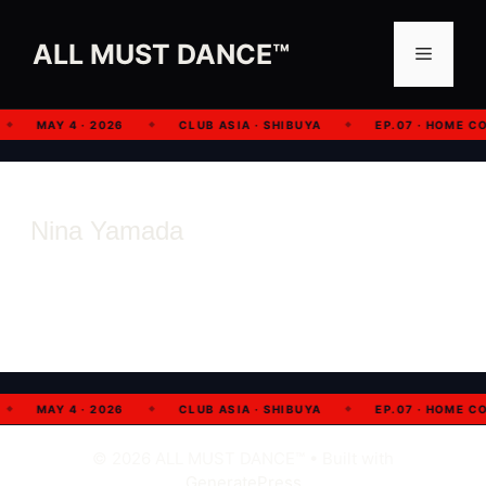
コ
ン
ALL MUST DANCE™︎
メ
テ
ン
ニ
ツ
MAY 4 · 2026
CLUB ASIA · SHIBUYA
EP.07 · HOME C
◆
◆
◆
へ
ス
ュ
キ
Nina Yamada
ッ
ー
プ
MAY 4 · 2026
CLUB ASIA · SHIBUYA
EP.07 · HOME C
◆
◆
◆
© 2026 ALL MUST DANCE™︎
• Built with
GeneratePress