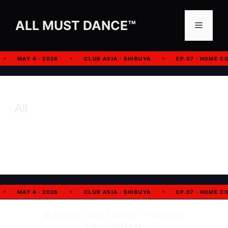
コ
ン
ALL MUST DANCE™︎
メ
テ
ン
ニ
ツ
MAY 4 · 2026
CLUB ASIA · SHIBUYA
EP.07 · HOME C
◆
◆
◆
へ
ス
ュ
キ
Ali
ッ
ー
プ
MAY 4 · 2026
CLUB ASIA · SHIBUYA
EP.07 · HOME C
◆
◆
◆
© 2026 ALL MUST DANCE™︎
• Built with
GeneratePress